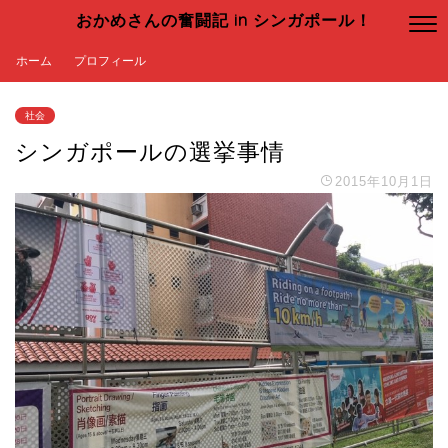
おかめさんの奮闘記 in シンガポール！
ホーム
プロフィール
社会
シンガポールの選挙事情
2015年10月1日