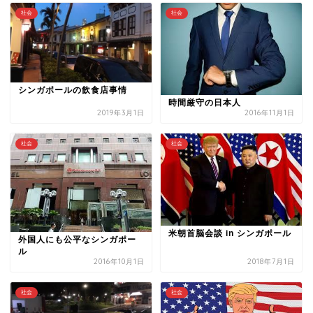
社会
社会
シンガポールの飲食店事情
時間厳守の日本人
2019年3月1日
2016年11月1日
社会
社会
米朝首脳会談 in シンガポール
外国人にも公平なシンガポー
ル
2016年10月1日
2018年7月1日
社会
社会