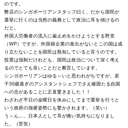
のです。
弊店のシンガポーリアンスタッフ曰く、だから国民が
選挙に行くのは当然の義務として政治に耳を傾けるの
だと。
外国人労働者の流入に歯止めをかけようとする野党
（WP）ですが、外国籍企業の進出がないとこの国は成
り立たないことを国民は熟知していると言うのです。
投票は強制だけれども、国民は政治について深く考え
るのでとても良いことだと断言しています。
シンガポーリアンはゆる～いと思われがちですが、若
干30歳過ぎのアシスタントシェフでさえ確固たる自国
への念があることに正直驚きました！！
わざわざ平日の金曜日を休みにしてまで選挙を行うと
いう政府の強硬姿勢にも驚かされます。（笑い）
う～ん…、日本人として耳が痛い気持ちになりまし
た。（苦笑）