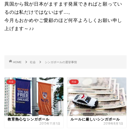
異国から我が日本がますます発展できればと願ってい
るのは私だけではないはず…。
今月もおかめやご愛顧のほど何卒よろしくお願い申し
上げます～♪♪
HOME
社会
シンガポールの選挙事情
社会
社会
教育熱心なシンガポール
ルールに厳しいシンガポール
2015年11月1日
2018年8月1日