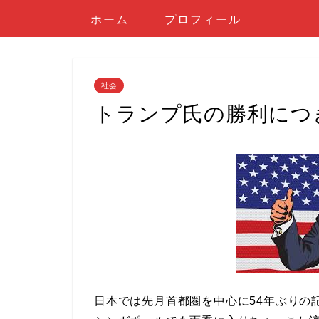
ホーム
プロフィール
社会
トランプ氏の勝利につ
日本では先月首都圏を中心に54年ぶりの