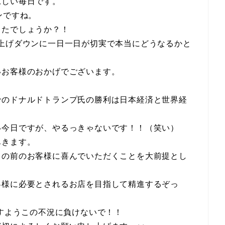
涼しい毎日です。
ンですね。
したでしょうか？！
上げダウンに一日一日が切実で本当にどうなるかと
。
いお客様のおかげでございます。
！
でのドナルドトランプ氏の勝利は日本経済と世界経
い今日ですが、やるっきゃないです！！（笑い）
尽きます。
目の前のお客様に喜んでいただくことを大前提とし
？
客様に必要とされるお店を目指して精進するぞっ
ますようこの不況に負けないで！！