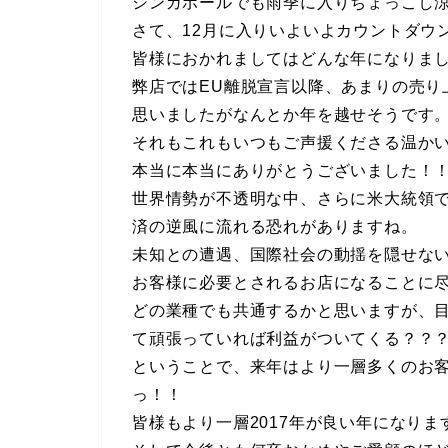
シンガポールでも雨季に入りちょっこし
さて、12月に入りいよいよカウントダウ
皆様におかれましてはどんな年になりま
弊店ではEU離脱宣言以降、あまりの売り
思いましたがなんとか年を越せそうです
それもこれもいつもご声援くださる温か
本当に本当にありがとうございました！
世界情勢が不透明な中、さらに米大統領
済の逆風に流れる恐れがありますね。
未知との遭遇、国際社会の動揺を隠せな
お客様に必要とされるお店になることに
どの業種でも共通するかと思いますが、
て頑張っていれば利益がついてくる？？
ということで、来年はより一層多くのお
っ！！
皆様もより一層2017年が良い年になり