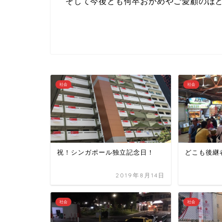
そして今後とも何卒おかめやご愛顧のほど
社会
社会
祝！シンガポール独立記念日！
どこも後継
2019年8月14日
社会
社会