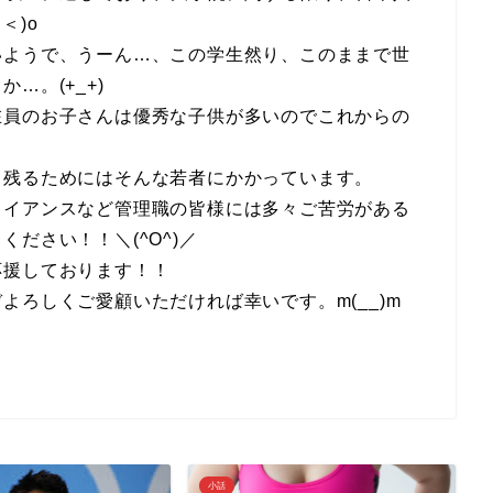
＜)o
いようで、うーん…、この学生然り、このままで世
…。(+_+)
在員のお子さんは優秀な子供が多いのでこれからの
き残るためにはそんな若者にかかっています。
ライアンスなど管理職の皆様には多々ご苦労がある
ださい！！＼(^O^)／
応援しております！！
よろしくご愛顧いただければ幸いです。m(__)m
小話