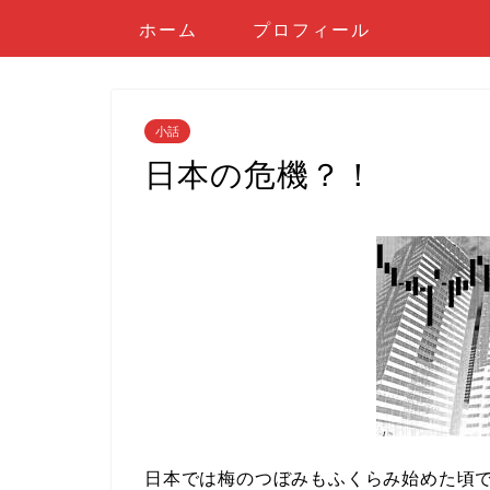
ホーム
プロフィール
小話
日本の危機？！
日本では梅のつぼみもふくらみ始めた頃