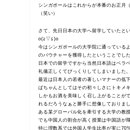
シンガポールはこれからが本番のお正月
（笑い）
さて、先日日本の大学へ留学していたと
o(≧▽≦)o
今はシンガポールの大学院に通っているよ
のバウチャーを獲得したということでし
日本での留学ですから当然日本語はベラ
礼儀正しくてびっくりしてしまいました。！
最近は日本人の若者の著しいマナーの低
ばちゃんとしてはその初々しさにトキメキ
しかもお酒を美味しく召し上がることが
れるだろうなぁと勝手に想像しておりま
ある某グローバル化を牽引する大学の教
でも中国人の割合が高く授業は中国語が
特に理数系では外国人学生比率が実に70