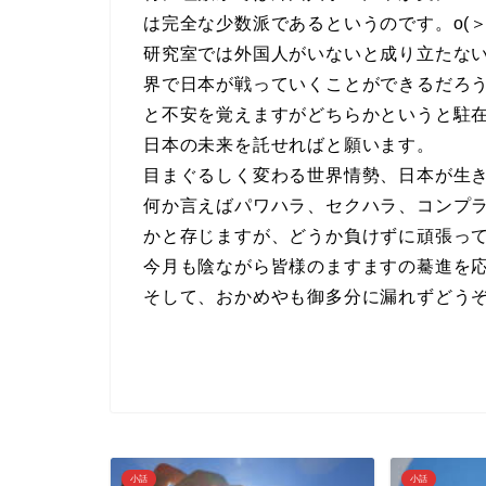
は完全な少数派であるというのです。o(＞
研究室では外国人がいないと成り立たな
界で日本が戦っていくことができるだろうか
と不安を覚えますがどちらかというと駐
日本の未来を託せればと願います。
目まぐるしく変わる世界情勢、日本が生
何か言えばパワハラ、セクハラ、コンプ
かと存じますが、どうか負けずに頑張ってく
今月も陰ながら皆様のますますの驀進を
そして、おかめやも御多分に漏れずどうぞ
小話
小話