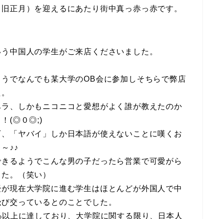
（旧正月）を迎えるにあたり街中真っ赤っ赤です。
いう中国人の学生がご来店くださいました。
うでなんでも某大学のOB会に参加しそちらで弊店
た。
ベラ、しかもニコニコと愛想がよく誰が教えたのか
(◎０◎;)
下、「ヤバイ」しか日本語が使えないことに嘆くお
～♪♪
できるようでこんな男の子だったら営業で可愛がら
した。（笑い）
授が現在大学院に進む学生はほとんどが外国人で中
飛び交っているとのことでした。
%以上に達しており、大学院に関する限り、日本人